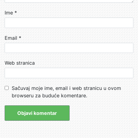
Ime
*
Email
*
Web stranica
Sačuvaj moje ime, email i web stranicu u ovom
browseru za buduće komentare.