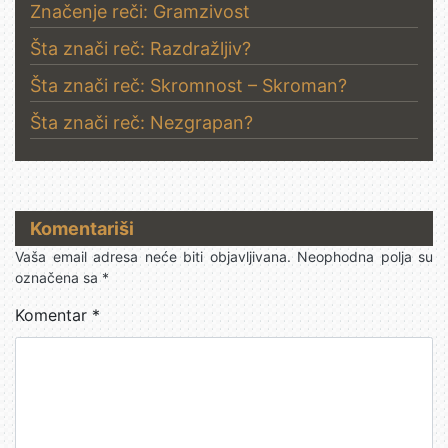
Značenje reči: Gramzivost
Šta znači reč: Razdražljiv?
Šta znači reč: Skromnost – Skroman?
Šta znači reč: Nezgrapan?
Komentariši
Vaša email adresa neće biti objavljivana.
Neophodna polja su
označena sa
*
Komentar
*