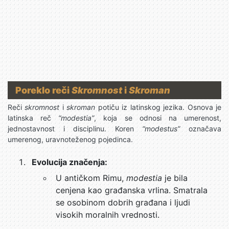
Poreklo reči
Skromnost
i
Skroman
Reči
skromnost
i
skroman
potiču iz latinskog jezika. Osnova je
latinska reč
“modestia”
, koja se odnosi na umerenost,
jednostavnost i disciplinu. Koren
“modestus”
označava
umerenog, uravnoteženog pojedinca.
Evolucija značenja:
U antičkom Rimu,
modestia
je bila
cenjena kao građanska vrlina. Smatrala
se osobinom dobrih građana i ljudi
visokih moralnih vrednosti.