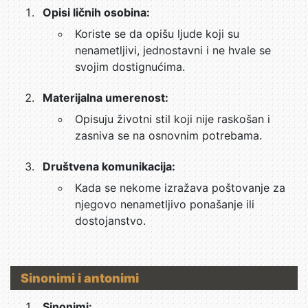
Opisi ličnih osobina:
Koriste se da opišu ljude koji su
nenametljivi, jednostavni i ne hvale se
svojim dostignućima.
Materijalna umerenost:
Opisuju životni stil koji nije raskošan i
zasniva se na osnovnim potrebama.
Društvena komunikacija:
Kada se nekome izražava poštovanje za
njegovo nenametljivo ponašanje ili
dostojanstvo.
Sinonimi i antonimi
Sinonimi: