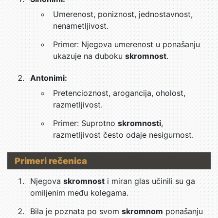
Umerenost, poniznost, jednostavnost,
nenametljivost.
Primer: Njegova umerenost u ponašanju
ukazuje na duboku
skromnost
.
Antonimi:
Pretencioznost, arogancija, oholost,
razmetljivost.
Primer: Suprotno
skromnosti
,
razmetljivost često odaje nesigurnost.
Primeri rečenica
Njegova
skromnost
i miran glas učinili su ga
omiljenim među kolegama.
Bila je poznata po svom
skromnom
ponašanju