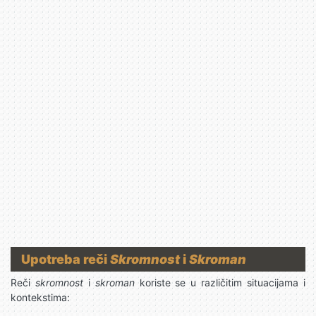
Upotreba reči
Skromnost
i
Skroman
Reči
skromnost
i
skroman
koriste se u različitim situacijama i
kontekstima: