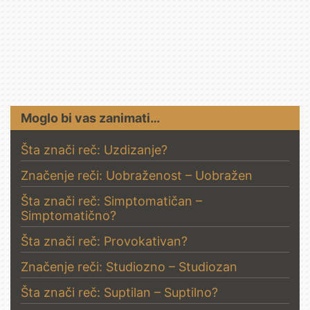
Moglo bi vas zanimati…
Šta znači reč: Uzdizanje?
Značenje reči: Uobraženost – Uobražen
Šta znači reč: Simptomatičan –
Simptomatično?
Šta znači reč: Provokativan?
Značenje reči: Studiozno – Studiozan
Šta znači reč: Suptilan – Suptilno?