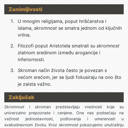
Zanimljivosti
U mnogim religijama, poput hrišćanstva i
islama,
skromnost
se smatra jednom od ključnih
vrlina.
Filozofi poput Aristotela smatrali su
skromnost
zlatnom sredinom između arogancije i
inferiornosti.
Skroman
način života često je povezan s
većom srećom, jer se ljudi fokusiraju na ono što
je zaista važno.
Zaključak
Skromnost
i
skroman
predstavljaju vrednosti koje su
univerzalno prepoznate i cenjene. One nas podsećaju na
važnost jednostavnosti, poštovanja i umerenosti u
svakodnevnom životu. Kroz skromnost pokazujemo unutrašnju