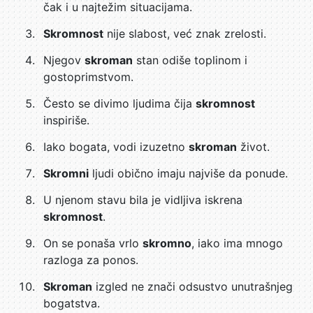
čak i u najtežim situacijama.
Skromnost
nije slabost, već znak zrelosti.
Njegov
skroman
stan odiše toplinom i
gostoprimstvom.
Često se divimo ljudima čija
skromnost
inspiriše.
Iako bogata, vodi izuzetno
skroman
život.
Skromni
ljudi obično imaju najviše da ponude.
U njenom stavu bila je vidljiva iskrena
skromnost
.
On se ponaša vrlo
skromno
, iako ima mnogo
razloga za ponos.
Skroman
izgled ne znači odsustvo unutrašnjeg
bogatstva.