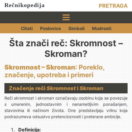
Rečnikopedija
PRETRAGA
Citati
Poslovice
Simboli
Mudrosti
Šta znači reč: Skromnost –
Skroman?
Skromnost – Skroman
: Poreklo,
značenje, upotreba i primeri
Značenje reči
Skromnost
i
Skroman
Reči
skromnost
i
skroman
označavaju osobinu koja se povezuje
s umerenim, jednostavnim i nenametljivim ponašanjem,
stavovima ili načinom života. One predstavljaju vrlinu koja
podrazumeva odsustvo pretencioznosti i preterane ambicije.
Definicija: