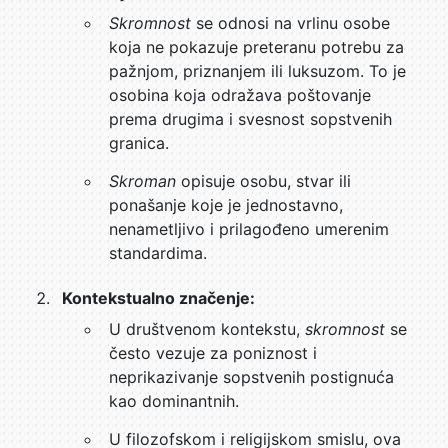
Skromnost
se odnosi na vrlinu osobe
koja ne pokazuje preteranu potrebu za
pažnjom, priznanjem ili luksuzom. To je
osobina koja odražava poštovanje
prema drugima i svesnost sopstvenih
granica.
Skroman
opisuje osobu, stvar ili
ponašanje koje je jednostavno,
nenametljivo i prilagođeno umerenim
standardima.
Kontekstualno značenje:
U društvenom kontekstu,
skromnost
se
često vezuje za poniznost i
neprikazivanje sopstvenih postignuća
kao dominantnih.
U filozofskom i religijskom smislu, ova