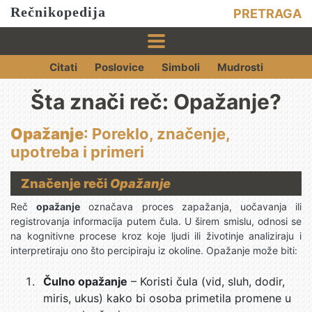
Rečnikopedija
PRETRAGA
Citati
Poslovice
Simboli
Mudrosti
Šta znači reč: Opažanje?
Opažanje
: Poreklo, značenje,
upotreba i primeri
Značenje reči
Opažanje
Reč
opažanje
označava proces zapažanja, uočavanja ili
registrovanja informacija putem čula. U širem smislu, odnosi se
na kognitivne procese kroz koje ljudi ili životinje analiziraju i
interpretiraju ono što percipiraju iz okoline. Opažanje može biti:
Čulno opažanje
– Koristi čula (vid, sluh, dodir,
miris, ukus) kako bi osoba primetila promene u