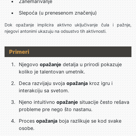
Zanemarivanje
Slepoća (u prenesenom značenju)
Dok opažanje implicira aktivno uključivanje čula i pažnje,
njegovi antonimi ukazuju na odsustvo tih aktivnosti.
Primeri
Njegovo
opažanje
detalja u prirodi pokazuje
koliko je talentovan umetnik.
Deca razvijaju svoja
opažanja
kroz igru i
interakciju sa svetom.
Njeno intuitivno
opažanje
situacije često rešava
probleme pre nego što nastanu.
Proces
opažanja
boja razlikuje se kod svake
osobe.