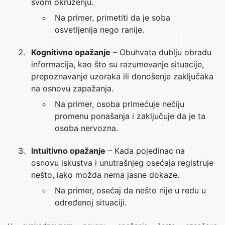
svom okruženju.
Na primer, primetiti da je soba
osvetljenija nego ranije.
Kognitivno opažanje
– Obuhvata dublju obradu
informacija, kao što su razumevanje situacije,
prepoznavanje uzoraka ili donošenje zaključaka
na osnovu zapažanja.
Na primer, osoba primećuje nečiju
promenu ponašanja i zaključuje da je ta
osoba nervozna.
Intuitivno opažanje
– Kada pojedinac na
osnovu iskustva i unutrašnjeg osećaja registruje
nešto, iako možda nema jasne dokaze.
Na primer, osećaj da nešto nije u redu u
određenoj situaciji.