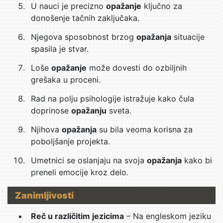
U nauci je precizno
opažanje
ključno za
donošenje tačnih zaključaka.
Njegova sposobnost brzog
opažanja
situacije
spasila je stvar.
Loše
opažanje
može dovesti do ozbiljnih
grešaka u proceni.
Rad na polju psihologije istražuje kako čula
doprinose
opažanju
sveta.
Njihova
opažanja
su bila veoma korisna za
poboljšanje projekta.
Umetnici se oslanjaju na svoja
opažanja
kako bi
preneli emocije kroz delo.
Zanimljivosti
Reč u različitim jezicima
– Na engleskom jeziku