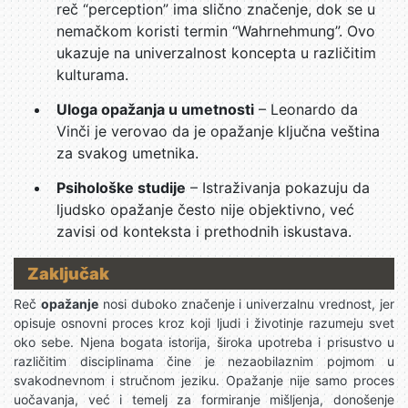
reč “perception” ima slično značenje, dok se u
nemačkom koristi termin “Wahrnehmung”. Ovo
ukazuje na univerzalnost koncepta u različitim
kulturama.
Uloga opažanja u umetnosti
– Leonardo da
Vinči je verovao da je opažanje ključna veština
za svakog umetnika.
Psihološke studije
– Istraživanja pokazuju da
ljudsko opažanje često nije objektivno, već
zavisi od konteksta i prethodnih iskustava.
Zaključak
Reč
opažanje
nosi duboko značenje i univerzalnu vrednost, jer
opisuje osnovni proces kroz koji ljudi i životinje razumeju svet
oko sebe. Njena bogata istorija, široka upotreba i prisustvo u
različitim disciplinama čine je nezaobilaznim pojmom u
svakodnevnom i stručnom jeziku. Opažanje nije samo proces
uočavanja, već i temelj za formiranje mišljenja, donošenje