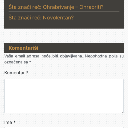
Šta znači reč: Ohrabrivanje – Ohrabriti?
Šta znači reč: Novolentan?
Komentariši
Vaša email adresa neće biti objavljivana.
Neophodna polja su
označena sa
*
Komentar
*
Ime
*