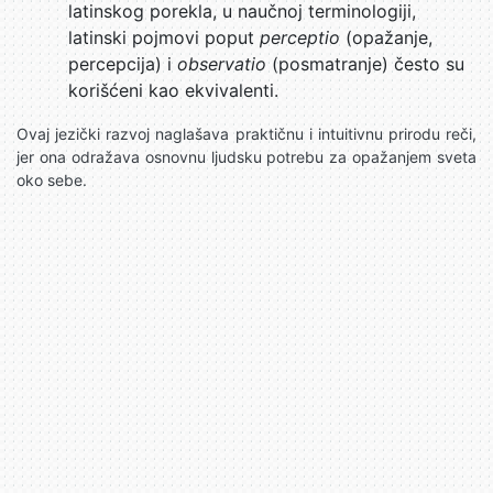
latinskog porekla, u naučnoj terminologiji,
latinski pojmovi poput
perceptio
(opažanje,
percepcija) i
observatio
(posmatranje) često su
korišćeni kao ekvivalenti.
Ovaj jezički razvoj naglašava praktičnu i intuitivnu prirodu reči,
jer ona odražava osnovnu ljudsku potrebu za opažanjem sveta
oko sebe.