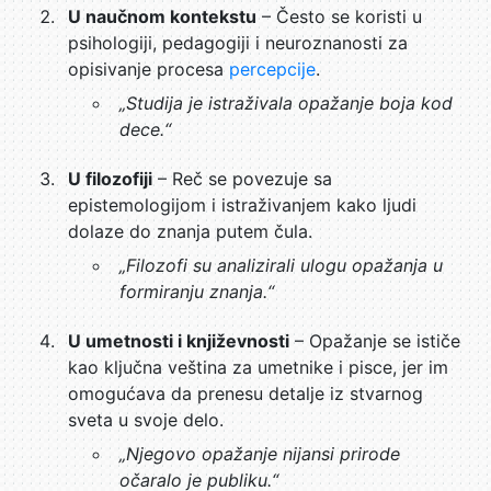
U naučnom kontekstu
– Često se koristi u
psihologiji, pedagogiji i neuroznanosti za
opisivanje procesa
percepcije
.
„Studija je istraživala opažanje boja kod
dece.“
U filozofiji
– Reč se povezuje sa
epistemologijom i istraživanjem kako ljudi
dolaze do znanja putem čula.
„Filozofi su analizirali ulogu opažanja u
formiranju znanja.“
U umetnosti i književnosti
– Opažanje se ističe
kao ključna veština za umetnike i pisce, jer im
omogućava da prenesu detalje iz stvarnog
sveta u svoje delo.
„Njegovo opažanje nijansi prirode
očaralo je publiku.“