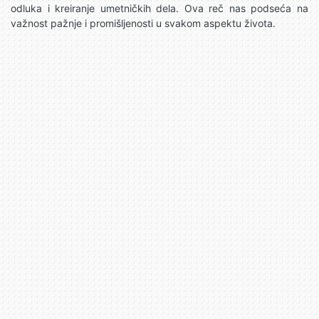
odluka i kreiranje umetničkih dela. Ova reč nas podseća na
važnost pažnje i promišljenosti u svakom aspektu života.