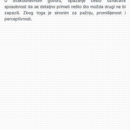
U svakodnevnom govoru, opažanje često označava
sposobnost da se detaljno primeti nešto što možda drugi ne bi
zapazili. Zbog toga je sinonim za pažnju, promišljenost i
perceptivnost.