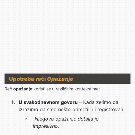
Upotreba reči
Opažanje
Reč
opažanje
koristi se u različitim kontekstima:
U svakodnevnom govoru
– Kada želimo da
izrazimo da smo nešto primetili ili registrovali.
„Njegovo opažanje detalja je
impresivno.“