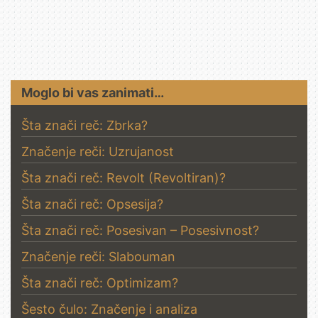
Moglo bi vas zanimati…
Šta znači reč: Zbrka?
Značenje reči: Uzrujanost
Šta znači reč: Revolt (Revoltiran)?
Šta znači reč: Opsesija?
Šta znači reč: Posesivan – Posesivnost?
Značenje reči: Slabouman
Šta znači reč: Optimizam?
Šesto čulo: Značenje i analiza