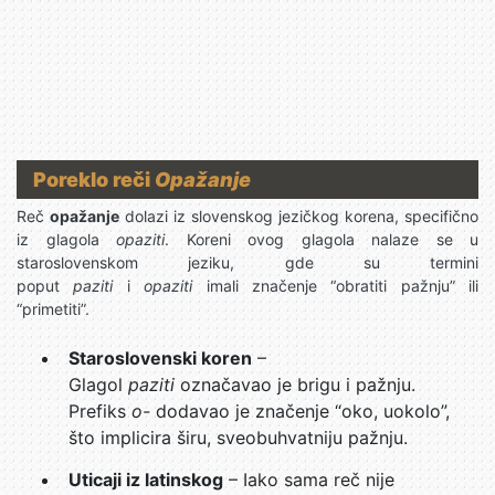
Poreklo reči
Opažanje
Reč
opažanje
dolazi iz slovenskog jezičkog korena, specifično
iz glagola
opaziti
. Koreni ovog glagola nalaze se u
staroslovenskom jeziku, gde su termini
poput
paziti
i
opaziti
imali značenje “obratiti pažnju” ili
“primetiti”.
Staroslovenski koren
–
Glagol
paziti
označavao je brigu i pažnju.
Prefiks
o-
dodavao je značenje “oko, uokolo”,
što implicira širu, sveobuhvatniju pažnju.
Uticaji iz latinskog
– Iako sama reč nije