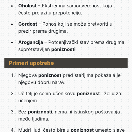
Oholost
– Ekstremna samouverenost koja
često prelazi u prepotenciju.
Gordost
– Ponos koji se može pretvoriti u
prezir prema drugima.
Arogancija
– Potcenjivački stav prema drugima,
suprotstavljen
poniznosti
.
Primeri upotrebe
Njegova
poniznost
pred starijima pokazala je
njegovu dobru narav.
Učitelj je cenio učenikovu
poniznost
i želju za
učenjem.
Bez
poniznosti
, nema ni istinskog poštovanja
među ljudima.
Mudri ljudi često biraju
poniznost
umesto slave