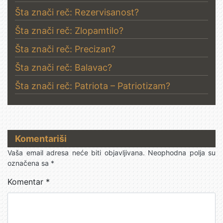
Šta znači reč: Rezervisanost?
Šta znači reč: Zlopamtilo?
Šta znači reč: Precizan?
Šta znači reč: Balavac?
Šta znači reč: Patriota – Patriotizam?
Komentariši
Vaša email adresa neće biti objavljivana.
Neophodna polja su
označena sa
*
Komentar
*