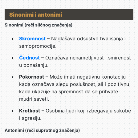
Sinonimi i antonimi
Sinonimi (reči sličnog značenja)
Skromnost
– Naglašava odsustvo hvalisanja i
samopromocije.
Čednost
– Označava nenametljivost i smirenost
u ponašanju.
Pokornost
– Može imati negativnu konotaciju
kada označava slepu poslušnost, ali i pozitivnu
kada ukazuje na spremnost da se prihvate
mudri saveti.
Krotkost
– Osobina ljudi koji izbegavaju sukobe
i agresiju.
Antonimi (reči suprotnog značenja)