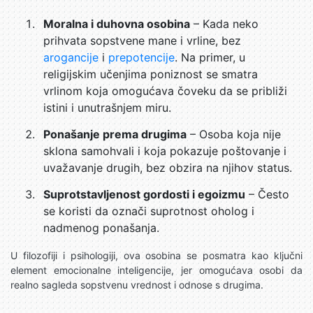
Moralna i duhovna osobina
– Kada neko
prihvata sopstvene mane i vrline, bez
arogancije
i
prepotencije
. Na primer, u
religijskim učenjima poniznost se smatra
vrlinom koja omogućava čoveku da se približi
istini i unutrašnjem miru.
Ponašanje prema drugima
– Osoba koja nije
sklona samohvali i koja pokazuje poštovanje i
uvažavanje drugih, bez obzira na njihov status.
Suprotstavljenost gordosti i egoizmu
– Često
se koristi da označi suprotnost oholog i
nadmenog ponašanja.
U filozofiji i psihologiji, ova osobina se posmatra kao ključni
element emocionalne inteligencije, jer omogućava osobi da
realno sagleda sopstvenu vrednost i odnose s drugima.