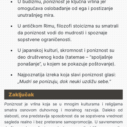
U budizmu,
poniznost
je ključna vrlina jer
omogućava oslobađanje od ega i postizanje
unutrašnjeg mira.
U antičkom Rimu, filozofi stoicizma su smatrali
da poniznost vodi do mudrosti i spoznaje
sopstvene ograničenosti.
U japanskoj kulturi, skromnost i poniznost su
deo društvenog koda (tatemae – “spoljašnje
ponašanje”, u kojem se pokazuje poštovanje).
Najpoznatija izreka koja slavi poniznost glasi:
„Mudri se ponizuju, dok neuki uzdižu sebe.“
Zaključak
Poniznost
je vrlina koja se u mnogim kulturama i religijama
smatra osnovom duhovnog i moralnog razvoja. Daleko od
slabosti, ona predstavlja sposobnost da se sopstvena vrednost
sagleda realno i bez preterane samopromocije. U savremenom