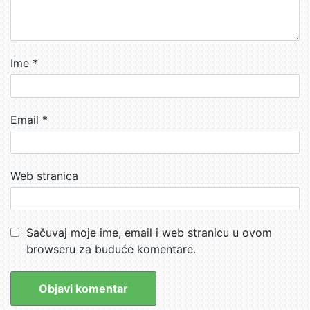
Ime
*
Email
*
Web stranica
Sačuvaj moje ime, email i web stranicu u ovom
browseru za buduće komentare.