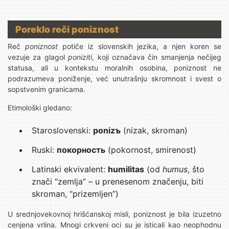
Poreklo reči poniznost
Reč
poniznost
potiče iz slovenskih jezika, a njen koren se
vezuje za glagol
poniziti
, koji označava čin smanjenja nečijeg
statusa, ali u kontekstu moralnih osobina, poniznost ne
podrazumeva poniženje, već unutrašnju skromnost i svest o
sopstvenim granicama.
Etimološki gledano:
Staroslovenski:
ponizъ
(nizak, skroman)
Ruski:
покорность
(pokornost, smirenost)
Latinski ekvivalent:
humilitas
(od
humus
, što
znači “zemlja” – u prenesenom značenju, biti
skroman, “prizemljen”)
U srednjovekovnoj hrišćanskoj misli, poniznost je bila izuzetno
cenjena vrlina. Mnogi crkveni oci su je isticali kao neophodnu