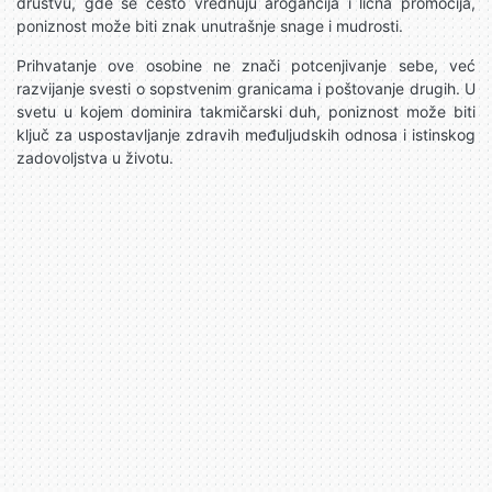
društvu, gde se često vrednuju arogancija i lična promocija,
poniznost može biti znak unutrašnje snage i mudrosti.
Prihvatanje ove osobine ne znači potcenjivanje sebe, već
razvijanje svesti o sopstvenim granicama i poštovanje drugih. U
svetu u kojem dominira takmičarski duh, poniznost može biti
ključ za uspostavljanje zdravih međuljudskih odnosa i istinskog
zadovoljstva u životu.