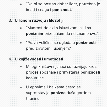
“Da bi se postao dobar lider, potrebno je
imati i snagu i
poniznost
.”
U ličnom razvoju i filozofiji
“Mudrost dolazi s iskustvom, ali i sa
poniznim
priznanjem da ne znamo sve.”
“Prava veličina se ogleda u
poniznosti
pred životom i učenjem.”
U književnosti i umetnosti
Mnogi književni junaci se razvijaju kroz
proces spoznaje i prihvatanja
poniznosti
kao vrline.
U epovima i bajkama često se
suprotstavlja
ponizna
duša gordom
tiraninu.