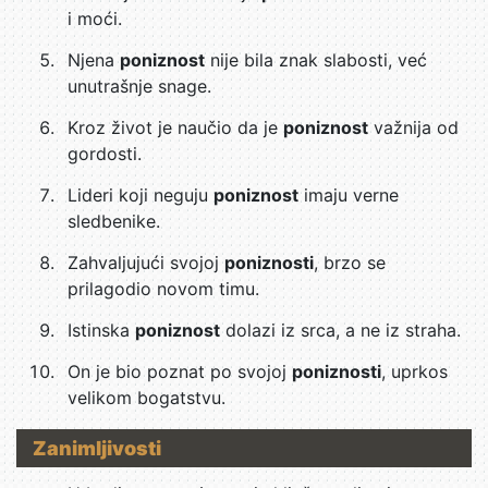
i moći.
Njena
poniznost
nije bila znak slabosti, već
unutrašnje snage.
Kroz život je naučio da je
poniznost
važnija od
gordosti.
Lideri koji neguju
poniznost
imaju verne
sledbenike.
Zahvaljujući svojoj
poniznosti
, brzo se
prilagodio novom timu.
Istinska
poniznost
dolazi iz srca, a ne iz straha.
On je bio poznat po svojoj
poniznosti
, uprkos
velikom bogatstvu.
Zanimljivosti