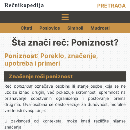
Rečnikopedija
PRETRAGA
Citati
Poslovice
Simboli
Mudrosti
Šta znači reč: Poniznost?
Poniznost
: Poreklo, značenje,
upotreba i primeri
Značenje reči poniznost
Reč
poniznost
označava osobinu ili stanje osobe koja se ne
uzdiže iznad drugih, već pokazuje skromnost, spremnost na
priznavanje sopstvenih ograničenja i poštovanje prema
drugima. Ova osobina se često vezuje za duhovnost, moralne
vrednosti i vaspitanje.
U zavisnosti od konteksta, može imati različite nijanse
značenja: