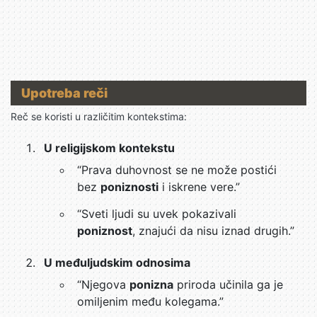
Upotreba reči
Reč se koristi u različitim kontekstima:
U religijskom kontekstu
“Prava duhovnost se ne može postići
bez
poniznosti
i iskrene vere.”
“Sveti ljudi su uvek pokazivali
poniznost
, znajući da nisu iznad drugih.”
U međuljudskim odnosima
“Njegova
ponizna
priroda učinila ga je
omiljenim među kolegama.”