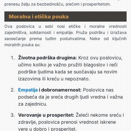
prenesu želju za bezbednošću, srećom i prosperitetom.
Moralna i etička pouka
Ova poslovica u sebi nosi etičke i moralne vrednosti
zajedništva, solidarnosti i empatije. Pruža podršku i izražava
saosećanje prema tuđim poduhvatima. Neke od ključnih
moralnih pouka su:
Životna podrška drugima:
Kroz ovu poslovicu,
učimo koliko je važno pružiti blagoslov i reči
podrške ljudima kada se suočavaju sa novim
izazovima ili kreću u nepoznato.
Empatija
i dobronamernost:
Poslovica nas
podseća da je sreća drugih ljudi vredna i važna
za zajednicu.
Verovanje u prosperitet:
Želeći nekome sreću i
zdravlje, poslovica prenosi vrednost iskrene
vere u dobro i prosperitet.