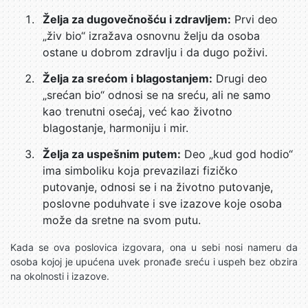
Želja za dugovečnošću i zdravljem:
Prvi deo
„živ bio“ izražava osnovnu želju da osoba
ostane u dobrom zdravlju i da dugo poživi.
Želja za srećom i blagostanjem:
Drugi deo
„srećan bio“ odnosi se na sreću, ali ne samo
kao trenutni osećaj, već kao životno
blagostanje, harmoniju i mir.
Želja za uspešnim putem:
Deo „kud god hodio“
ima simboliku koja prevazilazi fizičko
putovanje, odnosi se i na životno putovanje,
poslovne poduhvate i sve izazove koje osoba
može da sretne na svom putu.
Kada se ova poslovica izgovara, ona u sebi nosi nameru da
osoba kojoj je upućena uvek pronađe sreću i uspeh bez obzira
na okolnosti i izazove.