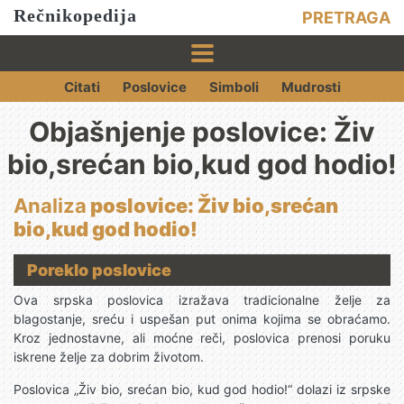
Rečnikopedija
PRETRAGA
Citati
Poslovice
Simboli
Mudrosti
Objašnjenje poslovice: Živ
bio,srećan bio,kud god hodio!
Analiza
poslovice: Živ bio,srećan
bio,kud god hodio!
Poreklo poslovice
Ova srpska poslovica izražava tradicionalne želje za
blagostanje, sreću i uspešan put onima kojima se obraćamo.
Kroz jednostavne, ali moćne reči, poslovica prenosi poruku
iskrene želje za dobrim životom.
Poslovica „Živ bio, srećan bio, kud god hodio!“ dolazi iz srpske