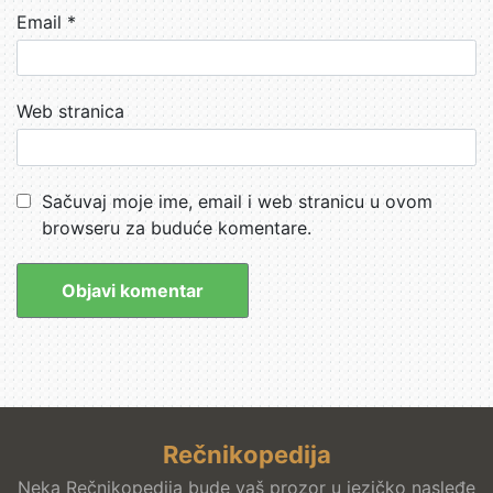
Email
*
Web stranica
Sačuvaj moje ime, email i web stranicu u ovom
browseru za buduće komentare.
Rečnikopedija
Neka Rečnikopedija bude vaš prozor u jezičko nasleđe