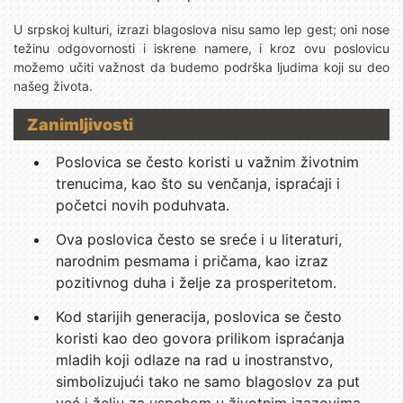
U srpskoj kulturi, izrazi blagoslova nisu samo lep gest; oni nose
težinu odgovornosti i iskrene namere, i kroz ovu poslovicu
možemo učiti važnost da budemo podrška ljudima koji su deo
našeg života.
Zanimljivosti
Poslovica se često koristi u važnim životnim
trenucima, kao što su venčanja, ispraćaji i
početci novih poduhvata.
Ova poslovica često se sreće i u literaturi,
narodnim pesmama i pričama, kao izraz
pozitivnog duha i želje za prosperitetom.
Kod starijih generacija, poslovica se često
koristi kao deo govora prilikom ispraćanja
mladih koji odlaze na rad u inostranstvo,
simbolizujući tako ne samo blagoslov za put