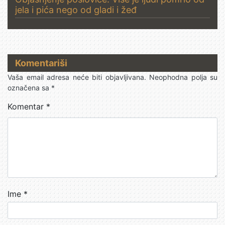
jela i pića nego od gladi i žeđ
Komentariši
Vaša email adresa neće biti objavljivana.
Neophodna polja su
označena sa
*
Komentar
*
Ime
*