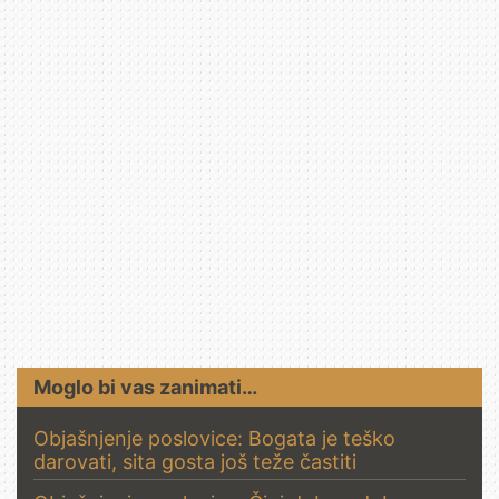
Moglo bi vas zanimati…
Objašnjenje poslovice: Bogata je teško
darovati, sita gosta još teže častiti