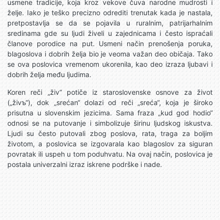
usmene tradicije, koja kroz vekove čuva narodne mudrosti i
želje. Iako je teško precizno odrediti trenutak kada je nastala,
pretpostavlja se da se pojavila u ruralnim, patrijarhalnim
sredinama gde su ljudi živeli u zajednicama i često ispraćali
članove porodice na put. Usmeni način prenošenja poruka,
blagoslova i dobrih želja bio je veoma važan deo običaja. Tako
se ova poslovica vremenom ukorenila, kao deo izraza ljubavi i
dobrih želja među ljudima.
Koren reči „živ“ potiče iz staroslovenske osnove za život
(„živъ“), dok „srećan“ dolazi od reči „sreća“, koja je široko
prisutna u slovenskim jezicima. Sama fraza „kud god hodio“
odnosi se na putovanje i simbolizuje širinu ljudskog iskustva.
Ljudi su često putovali zbog poslova, rata, traga za boljim
životom, a poslovica se izgovarala kao blagoslov za siguran
povratak ili uspeh u tom poduhvatu. Na ovaj način, poslovica je
postala univerzalni izraz iskrene podrške i nade.